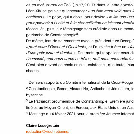
es en moi, et moi en Toi
» (Jn 17,21). Et dans la lettre aposto
Léon XIV ne pouvait qu’encourager «
un élan renouvelé dans l
chrétiens
». Le pape, qui a choisi pour devise «
In Illo uno un
pour parvenir à l’unité et à la réconciliation en laissant derr
réconciliés, plus leur témoignage sera crédible dans un mond
³
patriarche de Constantinople
.
De même, lors de sa rencontre avec le président turc Recep 
«
pont entre l’Orient et l’Occident
», et l’a invitée à être un «
fa
d’une paix juste et durable
». Des mots qui rappellent ceux d
l’humanité, soit nous sommes frères, soit nous nous détrui
C’est bien devant ce choix crucial, existentiel, que toute l’
chacun.
¹
Derniers rapports du Comité international de la Croix-Rouge e
²
Constantinople, Rome, Alexandrie, Antioche et Jérusalem, les
byzantine.
³
Le Patriarcat œcuménique de Constantinople, première juridi
fidèles au Moyen-Orient, en Europe, aux États-Unis et en Aust
⁴
Message du 4 février 2021 pour la première Journée internati
Claire Lesegretain
redaction@viechretienne.fr