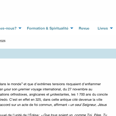
es-nous?
Formation & Spiritualité
Revue
Livres
2026
¹
 dans le monde
et que d’extrêmes tensions risquaient d’enflammer
iban pour son premier voyage international, du 27 novembre au
ations orthodoxes, anglicanes et protestantes, les 1 700 ans du concile
edo. C’est en effet en 325, dans cette antique cité devenue la ville
accord sur un acte de foi commun, affirmant «
un seul Seigneur, Jésus
ppel de l’unité de l’Église : «
Que tous soient un, comme Toi, Père, Tu