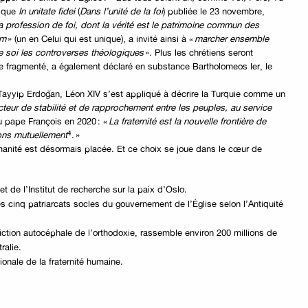
lique
In unitate fidei
(
Dans l’unité de la foi
) publiée le 23 novembre,
a profession de foi, dont la vérité est le patrimoine commun des
um
» (un en Celui qui est unique), a invité ainsi à «
marcher ensemble
ière soi les controverses théologiques
». Plus les chrétiens seront
e fragmenté, a également déclaré en substance Bartholomeos Ier, le
Tayyip Erdoğan, Léon XIV s’est appliqué à décrire la Turquie comme un
cteur de stabilité et de rapprochement entre les peuples, au service
u pape François en 2020 : «
La fraternité est la nouvelle frontière de
⁴
sons mutuellement
. »
humanité est désormais placée. Et ce choix se joue dans le cœur de
t de l’Institut de recherche sur la paix d’Oslo.
 cinq patriarcats socles du gouvernement de l’Église selon l’Antiquité
ction autocéphale de l’orthodoxie, rassemble environ 200 millions de
ralie.
onale de la fraternité humaine.