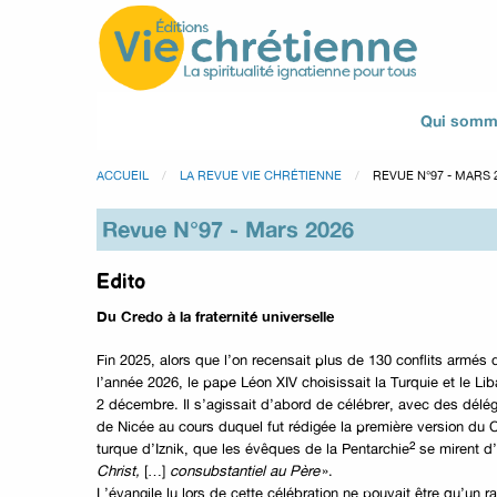
Qui somm
ACCUEIL
LA REVUE VIE CHRÉTIENNE
REVUE N°97 - MARS 
Revue N°97 - Mars 2026
Edito
Du Credo à la fraternité universelle
Fin 2025, alors que l’on recensait plus de 130 conflits armés
l’année 2026, le pape Léon XIV choisissait la Turquie et le L
2 décembre. Il s’agissait d’abord de célébrer, avec des délég
de Nicée au cours duquel fut rédigée la première version du Cr
²
turque d’Iznik, que les évêques de la Pentarchie
se mirent d’
Christ,
[…]
consubstantiel au Père
».
L’évangile lu lors de cette célébration ne pouvait être qu’un ra