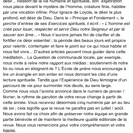
désir... Ressort de la vie humaine et spirituelle, son exploration
nous place devant le mystère de l’homme, créature finie, habitée
par une vocation infinie. Pour Ignace de Loyola, le désir le plus
profond, est désir de Dieu. Dans le « Principe et Fondement », le
porche d’entrée de ses
Exercices spirituels
, il écrit : «
L’homme est
créé pour louer, respecter et servir Dieu notre Seigneur et par là
sauver son âme...
» Nous n’aurons jamais fini de clarifier et de
fortifier ce désir essentiel ; la période des beaux jours est propice
pour ralentir, contempler et faire le point sur ce qui nous habite et
nous fait vivre... D’autres articles peuvent nous guider dans cette
méditation... La Question de communauté locale, par exemple,
nous invite à relire notre rapport aux médias : soutiennent-ils notre
foi ou nous en éloignent-ils ? L’École de prière nous encourage à
lire un évangile en son entier en nous donnant les clés d’une
lecture spirituelle. Tandis que l’Expérience de Dieu témoigne d’un
parcours de vie pour surmonter nos deuils, au sens large.
Comme nous vous l’avions annoncé dans le numéro de janvier /
février, le rythme de parution de votre revue change à partir de
cette année. Vous recevrez désormais cinq numéros par an au lieu
de six ; cela signifie que la revue ne paraîtra pas en juillet / août.
Nous avons fait ce choix afin de préserver notre équipe en grande
partie bénévole et de maintenir la meilleure qualité éditoriale de la
revue. Nous vous remercions pour votre compréhension et votre
fidélité.