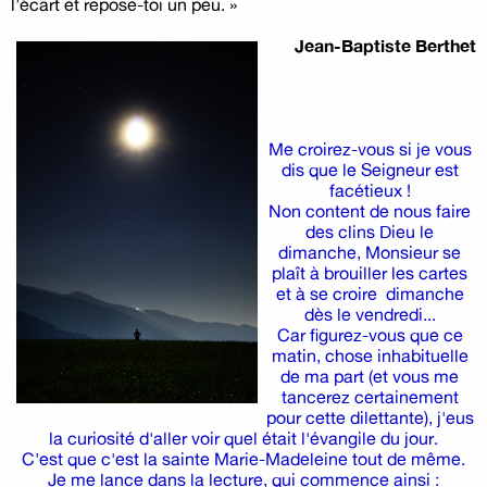
l’écart et repose-toi un peu. »
Jean-Baptiste Berthet
Me croirez-vous si je vous
dis que le Seigneur est
facétieux !
Non content de nous faire
des clins Dieu le
dimanche, Monsieur se
plaît à brouiller les cartes
et à se croire dimanche
dès le vendredi...
Car figurez-vous que ce
matin, chose inhabituelle
de ma part (et vous me
tancerez certainement
pour cette dilettante), j'eus
la curiosité d'aller voir quel était l'évangile du jour.
C'est que c'est la sainte Marie-Madeleine tout de même.
Je me lance dans la lecture, qui commence ainsi :