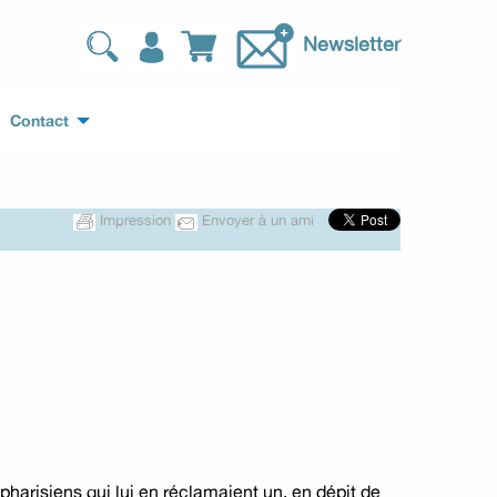
Newsletter
Contact
Impression
Envoyer à un ami
pharisiens qui lui en réclamaient un, en dépit de