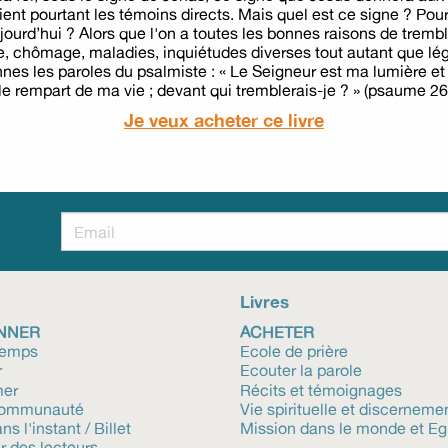
taient pourtant les témoins directs. Mais quel est ce signe ? P
jourd’hui ? Alors que l'on a toutes les bonnes raisons de trembl
se, chômage, maladies, inquiétudes diverses tout autant que lég
ennes les paroles du psalmiste : « Le Seigneur est ma lumière et
le rempart de ma vie ; devant qui tremblerais-je ? » (psaume 26
Je veux acheter ce livre
!
Livres
NNER
ACHETER
temps
Ecole de prière
r
Ecouter la parole
mer
Récits et témoignages
communauté
Vie spirituelle et discerneme
ns l'instant / Billet
Mission dans le monde et Eg
r des lecteurs