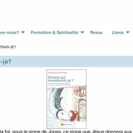
es-nous?
Formation & Spiritualité
Revue
Livres
ERAIS-JE?
-je?
 la foi, sous le signe de Jonas, ce signe que Jésus donnera aux 