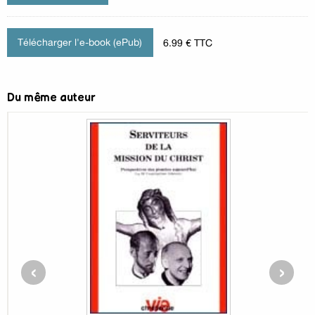
Télécharger l'e-book (ePub)
6.99 € TTC
Du même auteur
‹
›