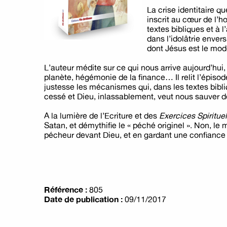
La crise identitaire q
inscrit au cœur de l’h
textes bibliques et à 
dans l’idolâtrie envers
dont Jésus est le modè
L’auteur médite sur ce qui nous arrive aujourd’hui, 
planète, hégémonie de la finance… Il relit l’épisod
justesse les mécanismes qui, dans les textes bibli
cessé et Dieu, inlassablement, veut nous sauver de
A la lumière de l’Ecriture et des
Exercices Spiritue
Satan, et démythifie le « péché originel ». Non, le
pécheur devant Dieu, et en gardant une confiance sa
Référence :
805
Date de publication :
09/11/2017