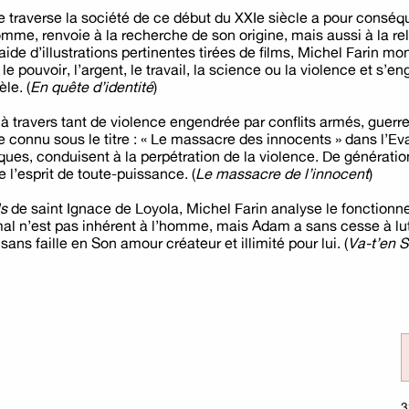
ue traverse la société de ce début du XXIe siècle a pour conséq
omme, renvoie à la recherche de son origine, mais aussi à la re
l’aide d’illustrations pertinentes tirées de films, Michel Farin
 le pouvoir, l’argent, le travail, la science ou la violence et s’
le. (
En quête d’identité
)
à travers tant de violence engendrée par conflits armés, guerres
e connu sous le titre : « Le massacre des innocents » dans l’Ev
ques, conduisent à la perpétration de la violence. De générati
 l’esprit de toute-puissance. (
Le massacre de l’innocent
)
ls
de saint Ignace de Loyola, Michel Farin analyse le fonctionn
 mal n’est pas inhérent à l’homme, mais Adam a sans cesse à lut
ns faille en Son amour créateur et illimité pour lui. (
Va-t’en S
3