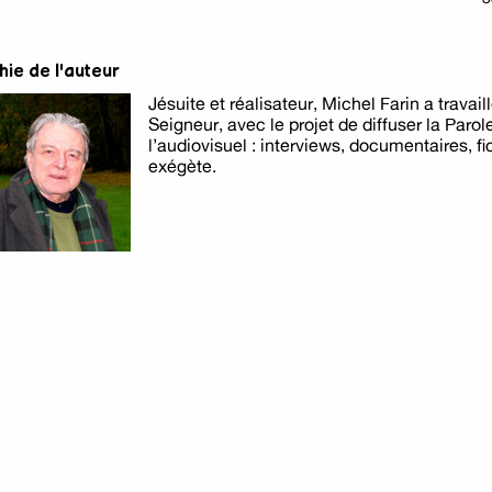
hie de l'auteur
Jésuite et réalisateur, Michel Farin a travai
Seigneur, avec le projet de diffuser la Parol
l’audiovisuel : interviews, documentaires, fic
exégète.
Va t'en Satan
acre de l'innocent
Michel FARIN
Michel FARIN
Va t'en Satan
sacre de l'innocent
11 €
Commander
Commander