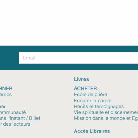
7.49 €
Télécharger l'e-
Télécharger l'e-
book (ePub)
ook (ePub)
!
Livres
NNER
ACHETER
temps
Ecole de prière
r
Ecouter la parole
mer
Récits et témoignages
communauté
Vie spirituelle et discerneme
ns l'instant / Billet
Mission dans le monde et Eg
r des lecteurs
Accès Libraires