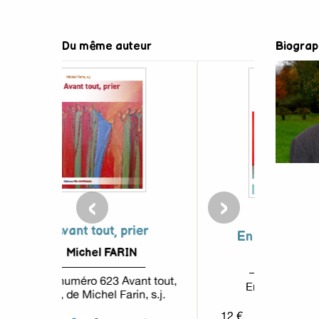
Du même auteur
Biograp
‹
›
ier
Le mass
En quête d'identité
N
Michel FARIN
nt tout,
Le mas
En quête d'identité
n, s.j.
11.50 €
12 €
Commander