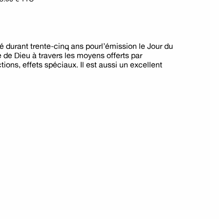
llé durant trente-cinq ans pourl’émission le Jour du
e de Dieu à travers les moyens offerts par
tions, effets spéciaux. Il est aussi un excellent
Une histoire sans 
L'inimaginable compassion
Michel FARI
Michel FARIN
Une histoire sans 
11 €
Commander
16 €
Comma