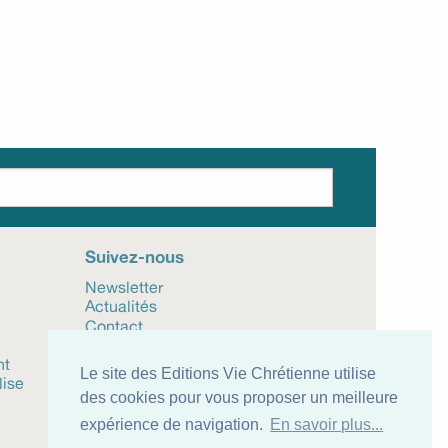
7.49 €
Télécharger l'e-
7.99 €
Télécha
book (ePub)
book (ePub)
Suivez-nous
Newsletter
Actualités
Contact
Mentions légales
nt
CGV
Le site des Editions Vie Chrétienne utilise
lise
des cookies pour vous proposer un meilleure
expérience de navigation.
En savoir plus...