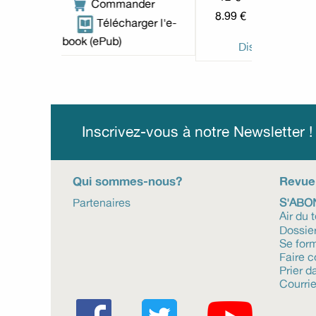
der
7.49 €
8.99 €
Télécharger l'e-
rger l'e-
b
book (ePub)
Disponible en eBook
Inscrivez-vous à notre Newsletter 
Qui sommes-nous?
Revue
Partenaires
S'ABO
Air du 
Dossie
Se for
Faire 
Prier da
Courrie