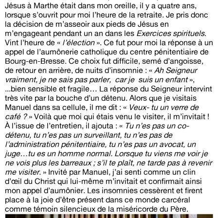
Jésus à Marthe était dans mon oreille, il y a quatre ans,
lorsque s’ouvrit pour moi l’heure de la retraite. Je pris donc
la décision de m’asseoir aux pieds de Jésus en
m’engageant pendant un an dans les
Exercices spirituels
.
Vint l’heure de «
l’élection
». Ce fut pour moi la réponse à un
appel de l’aumônerie catholique du centre pénitentiaire de
Bourg-en-Bresse. Ce choix fut difficile, semé d’angoisse,
de retour en arrière, de nuits d’insomnie : «
Ah Seigneur
vraiment, je ne sais pas parler, car je suis un enfant
»,
...bien sensible et fragile… La réponse du Seigneur intervint
très vite par la bouche d’un détenu. Alors que je visitais
Manuel dans sa cellule, il me dit : «
Veux- tu un verre de
café ?
» Voilà que moi qui étais venu le visiter, il m’invitait !
À l’issue de l’entretien, il ajouta : «
Tu n’es pas un co-
détenu, tu n’es pas un surveillant, tu n’es pas de
l’administration pénitentiaire, tu n’es pas un avocat, un
juge…tu es un homme normal. Lorsque tu viens me voir je
ne vois plus les barreaux ; s’il te plaît, ne tarde pas à revenir
me visiter.
» Invité par Manuel, j’ai senti comme un clin
d’œil du Christ qui lui-même m’invitait et confirmait ainsi
mon appel d’aumônier. Les insomnies cessèrent et firent
place à la joie d’être présent dans ce monde carcéral
comme témoin silencieux de la miséricorde du Père.