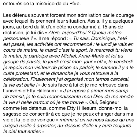
entourés de la miséricorde du Père.
Les détenus souvent forcent mon admiration par le courage
avec lequel ils prennent leur situation. Assis, il y a quelques
jours, au bord du lit d’un détenu condamné à 15 ans de
réclusion, je lui dis «
Alors, aujourd’hui ? Quelle météo
personnelle ?
». Il me répond : «
Tu sais, Dominique, l’été
est passé, les activités ont recommencé : le lundi je vais en
cours de maths, le mardi c’est le sport, le mercredi tu viens
le matin, je participe avec Michel, Anne-Marie et toi au
groupe de parole, le jeudi c’est mon jour « off », le vendredi
je reçois mon visiteur de prison au parloir, le samedi il y a le
culte protestant, et le dimanche je vous retrouve à la
célébration. Finalement j’ai organisé mon temps carcéral,
la vie est belle !
» Je suis face à lui et je me retrouve dans
l’univers d’Etty Hillesum : «
J’ai appris à aimer mon camp
de transit, je te suis reconnaissante mon Dieu de me rendre
la vie si belle partout où je me trouve »
. Oui, Seigneur
comme les détenus, comme Etty Hillesum, donne-moi la
sagesse de consentir à ce que je ne peux changer dans ma
vie et la joie de voir que «
même si on ne nous laisse qu’une
exiguë ruelle à arpenter, au-dessus d’elle il y aura toujours
le ciel tout entier.
»