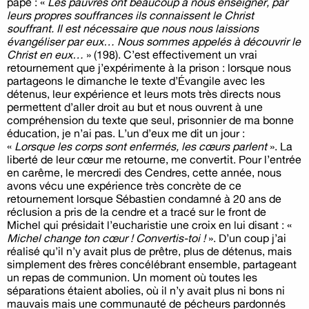
pape : «
Les pauvres ont beaucoup à nous enseigner, par
leurs propres souffrances ils connaissent le Christ
souffrant. Il est nécessaire que nous nous laissions
évangéliser par eux… Nous sommes appelés à découvrir le
Christ en eux…
» (198). C’est effectivement un vrai
retournement que j’expérimente à la prison : lorsque nous
partageons le dimanche le texte d’Évangile avec les
détenus, leur expérience et leurs mots très directs nous
permettent d’aller droit au but et nous ouvrent à une
compréhension du texte que seul, prisonnier de ma bonne
éducation, je n’ai pas. L’un d’eux me dit un jour :
«
Lorsque les corps sont enfermés, les cœurs parlent
». La
liberté de leur cœur me retourne, me convertit. Pour l’entrée
en carême, le mercredi des Cendres, cette année, nous
avons vécu une expérience très concrète de ce
retournement lorsque Sébastien condamné à 20 ans de
réclusion a pris de la cendre et a tracé sur le front de
Michel qui présidait l’eucharistie une croix en lui disant : «
Michel change ton cœur ! Convertis-toi !
». D’un coup j’ai
réalisé qu’il n’y avait plus de prêtre, plus de détenus, mais
simplement des frères concélébrant ensemble, partageant
un repas de communion. Un moment où toutes les
séparations étaient abolies, où il n’y avait plus ni bons ni
mauvais mais une communauté de pécheurs pardonnés